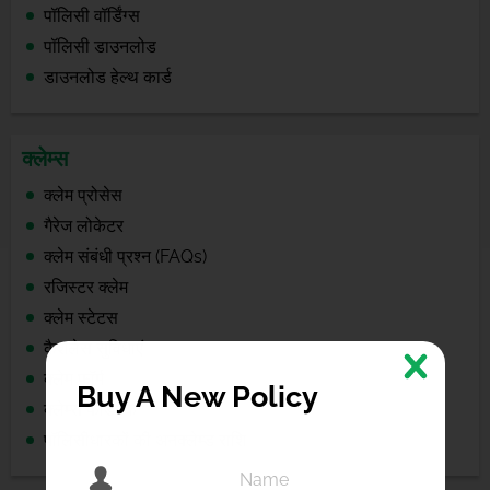
पॉलिसी वॉर्डिंग्स
पॉलिसी डाउनलोड
डाउनलोड हेल्थ कार्ड
क्लेम्स
क्लेम प्रोसेस
गैरेज लोकेटर
क्लेम संबंधी प्रश्न (FAQs)
रजिस्टर क्लेम
क्लेम स्टेटस
कैशलेस सुविधाएं
क्लेम फॉर्म
Buy A New Policy
क्लेम्स फीडबैक
पॉलिसीधारकों की अनक्लेम्ड राशि