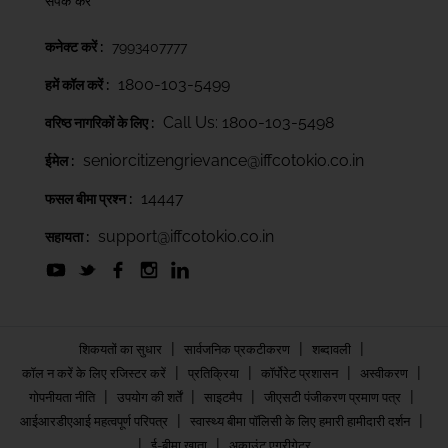
संपर्क करें
कनेक्ट करें :
7993407777
1800-103-5499
हमें कॉल करें :
Call Us: 1800-103-5498
वरिष्ठ नागरिकों के लिए :
seniorcitizengrievance@iffcotokio.co.in
ईमेल :
14447
फसल बीमा प्रश्न :
support@iffcotokio.co.in
सहायता :
|
|
|
शिकयतों का सुधार
सार्वजनिक प्रकटीकरण
शब्दावली
|
|
|
|
कॉल न करें के लिए रजिस्टर करें
प्रतिक्रिया
कॉर्पोरेट प्रशासन
अस्वीकरण
|
|
|
|
गोपनीयता नीति
उपयोग की शर्तें
साइटमैप
जीएसटी पंजीकरण प्रमाण पत्र
|
|
आईआरडीएआई महत्वपूर्ण परिपत्र
स्वास्थ्य बीमा पॉलिसी के लिए हमारी हामीदारी दर्शन
|
|
ई-बीमा खाता
अकाउंट एग्रीगेटर