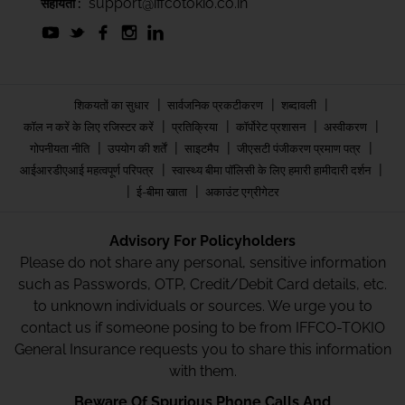
support@iffcotokio.co.in
सहायता :
|
|
|
शिकयतों का सुधार
सार्वजनिक प्रकटीकरण
शब्दावली
|
|
|
|
कॉल न करें के लिए रजिस्टर करें
प्रतिक्रिया
कॉर्पोरेट प्रशासन
अस्वीकरण
|
|
|
|
गोपनीयता नीति
उपयोग की शर्तें
साइटमैप
जीएसटी पंजीकरण प्रमाण पत्र
|
|
आईआरडीएआई महत्वपूर्ण परिपत्र
स्वास्थ्य बीमा पॉलिसी के लिए हमारी हामीदारी दर्शन
|
|
ई-बीमा खाता
अकाउंट एग्रीगेटर
Advisory For Policyholders
Please do not share any personal, sensitive information
such as Passwords, OTP, Credit/Debit Card details, etc.
to unknown individuals or sources. We urge you to
contact us if someone posing to be from IFFCO-TOKIO
General Insurance requests you to share this information
with them.
Beware Of Spurious Phone Calls And