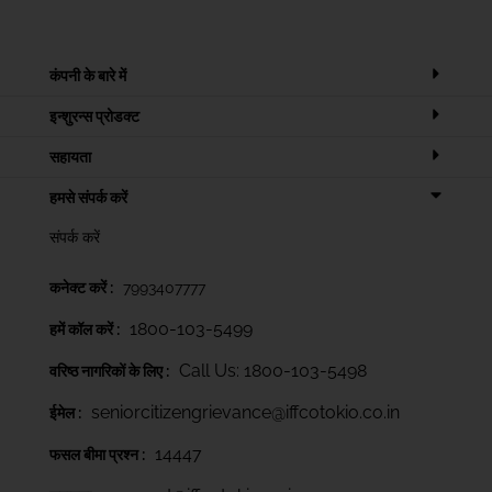
कंपनी के बारे में
इन्शुरन्स प्रोडक्ट
सहायता
हमसे संपर्क करें
संपर्क करें
कनेक्ट करें :
7993407777
1800-103-5499
हमें कॉल करें :
Call Us: 1800-103-5498
वरिष्ठ नागरिकों के लिए :
seniorcitizengrievance@iffcotokio.co.in
ईमेल :
14447
फसल बीमा प्रश्न :