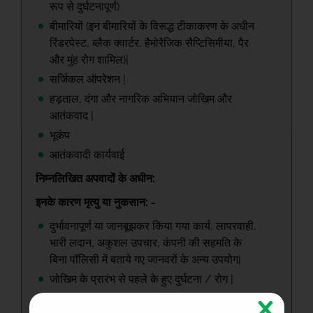
रूप से दुर्घटनापूर्ण)
बीमारियों (इन बीमारियों के विरूद्ध टीकाकरण के अधीन
रिंडरपेस्ट, ब्लैक क्वार्टर, हैमोरैजिक सैप्टिसिमीया, पैर
और मुंह रोग शामिल)|
सर्जिकल ऑपरेशन |
हड़ताल, दंगा और नागरिक अभियान जोखिम और
आतंकवाद |
भूकंप
आतंकवादी कार्यवाई
निम्नलिखित अपवादों के अधीन:
इनके कारण मृत्यु या नुकसान: -
दुर्भावनापूर्ण या जानबूझकर किया गया कार्य, लापरवाही,
भारी लदान, अकुशल उपचार, कंपनी की सहमति के
बिना पॉलिसी में बताये गए जानवरों के अन्य उपयोग|
जोखिम के प्रारंभ से पहले के हुए दुर्घटना / रोग |
पशु की जानबूझकर हत्या, ऐसे मामलों को छोड़कर जहां