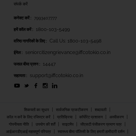
संपर्क करें
कनेक्ट करें :
7993407777
1800-103-5499
हमें कॉल करें :
Call Us: 1800-103-5498
वरिष्ठ नागरिकों के लिए :
seniorcitizengrievance@iffcotokio.co.in
ईमेल :
14447
फसल बीमा प्रश्न :
support@iffcotokio.co.in
सहायता :
|
|
|
शिकयतों का सुधार
सार्वजनिक प्रकटीकरण
शब्दावली
|
|
|
|
कॉल न करें के लिए रजिस्टर करें
प्रतिक्रिया
कॉर्पोरेट प्रशासन
अस्वीकरण
|
|
|
|
गोपनीयता नीति
उपयोग की शर्तें
साइटमैप
जीएसटी पंजीकरण प्रमाण पत्र
|
|
आईआरडीएआई महत्वपूर्ण परिपत्र
स्वास्थ्य बीमा पॉलिसी के लिए हमारी हामीदारी दर्शन