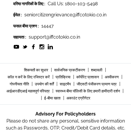
Call Us: 1800-103-5498
वरिष्ठ नागरिकों के लिए :
seniorcitizengrievance@iffcotokio.co.in
ईमेल :
14447
फसल बीमा प्रश्न :
support@iffcotokio.co.in
सहायता :
|
|
|
शिकयतों का सुधार
सार्वजनिक प्रकटीकरण
शब्दावली
|
|
|
|
कॉल न करें के लिए रजिस्टर करें
प्रतिक्रिया
कॉर्पोरेट प्रशासन
अस्वीकरण
|
|
|
|
गोपनीयता नीति
उपयोग की शर्तें
साइटमैप
जीएसटी पंजीकरण प्रमाण पत्र
|
|
आईआरडीएआई महत्वपूर्ण परिपत्र
स्वास्थ्य बीमा पॉलिसी के लिए हमारी हामीदारी दर्शन
|
|
ई-बीमा खाता
अकाउंट एग्रीगेटर
Advisory For Policyholders
Please do not share any personal, sensitive information
such as Passwords, OTP, Credit/Debit Card details, etc.