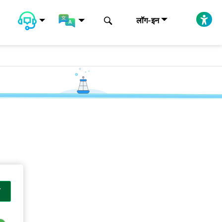
लॉग-इन
T