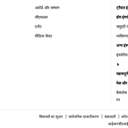
अवॉर्ड और सम्मान
ट्रैवल इं
सीएसआर
होम इंश्य
एजेंट
समुद्री 
मीडिया केंद्र
व्यक्ति
अन्य इंश्
इंश्योरे
महत्वपूर
मेक और 
कैशलेस ह
पर
|
|
|
शिकयतों का सुधार
सार्वजनिक प्रकटीकरण
शब्दावली
कॉल 
आईआरडीएआई महत