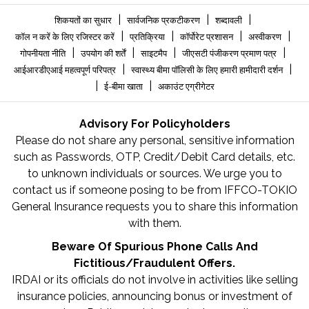
|
|
|
शिकयतों का सुधार
सार्वजनिक प्रकटीकरण
शब्दावली
|
|
|
|
कॉल न करें के लिए रजिस्टर करें
प्रतिक्रिया
कॉर्पोरेट प्रशासन
अस्वीकरण
|
|
|
|
गोपनीयता नीति
उपयोग की शर्तें
साइटमैप
जीएसटी पंजीकरण प्रमाण पत्र
|
|
आईआरडीएआई महत्वपूर्ण परिपत्र
स्वास्थ्य बीमा पॉलिसी के लिए हमारी हामीदारी दर्शन
|
|
ई-बीमा खाता
अकाउंट एग्रीगेटर
Advisory For Policyholders
Please do not share any personal, sensitive information
such as Passwords, OTP, Credit/Debit Card details, etc.
to unknown individuals or sources. We urge you to
contact us if someone posing to be from IFFCO-TOKIO
General Insurance requests you to share this information
with them.
Beware Of Spurious Phone Calls And
Fictitious/Fraudulent Offers.
IRDAI or its officials do not involve in activities like selling
insurance policies, announcing bonus or investment of