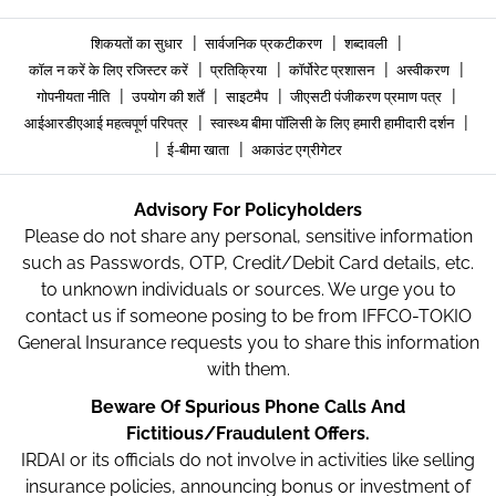
|
|
|
शिकयतों का सुधार
सार्वजनिक प्रकटीकरण
शब्दावली
|
|
|
|
कॉल न करें के लिए रजिस्टर करें
प्रतिक्रिया
कॉर्पोरेट प्रशासन
अस्वीकरण
|
|
|
|
गोपनीयता नीति
उपयोग की शर्तें
साइटमैप
जीएसटी पंजीकरण प्रमाण पत्र
|
|
आईआरडीएआई महत्वपूर्ण परिपत्र
स्वास्थ्य बीमा पॉलिसी के लिए हमारी हामीदारी दर्शन
|
|
ई-बीमा खाता
अकाउंट एग्रीगेटर
Advisory For Policyholders
Please do not share any personal, sensitive information
such as Passwords, OTP, Credit/Debit Card details, etc.
to unknown individuals or sources. We urge you to
contact us if someone posing to be from IFFCO-TOKIO
General Insurance requests you to share this information
with them.
Beware Of Spurious Phone Calls And
Fictitious/Fraudulent Offers.
IRDAI or its officials do not involve in activities like selling
insurance policies, announcing bonus or investment of